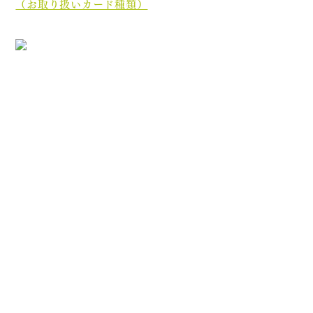
（お取り扱いカード種類）
［診療最終受付時間］午前 12:35／午後 17:45
［休診日］木曜日・土曜日午後・日曜日・祝祭日
初めての方へ
院長・スタッフ紹介
医院案内
オンライン資格について
分割ポリリン酸Naとは
お知らせ
ブログ
プライバシーポリシー
診療内容
むし歯治療
歯周病治療
根管治療
顎関節症治療
ホワイトニング
入れ歯治療