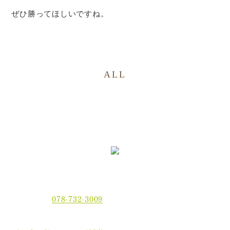
ぜひ勝ってほしいですね。
ALL
〒654-0021 神戸市須磨区平田町2丁目2-2 MJ板宿駅前ビ
ル3F
電話番号：
078-732-3009
当院では、現金でのお支払いのほかに、クレジットカー
ド、
電子マネーでもお支払いいただけます。