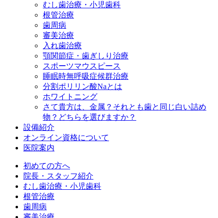
むし歯治療・小児歯科
根管治療
歯周病
審美治療
入れ歯治療
顎関節症・歯ぎしり治療
スポーツマウスピース
睡眠時無呼吸症候群治療
分割ポリリン酸Naとは
ホワイトニング
さて貴方は、金属？それとも歯と同じ白い詰め
物？どちらを選びますか？
設備紹介
オンライン資格について
医院案内
初めての方へ
院長・スタッフ紹介
むし歯治療・小児歯科
根管治療
歯周病
審美治療