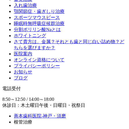
入れ歯治療
顎関節症・歯ぎしり治療
スポーツマウスピース
睡眠時無呼吸症候群治療
分割ポリリン酸Naとは
ホワイトニング
さて貴方は、金属？それとも歯と同じ白い詰め物？ど
ちらを選びますか？
医院案内
オンライン資格について
プライバシーポリシー
お知らせ
ブログ
電話受付
8:50～12:50 / 14:00～18:00
休診日：木土曜日午後・日曜日・祝祭日
善本歯科医院-神戸・須磨
根管治療