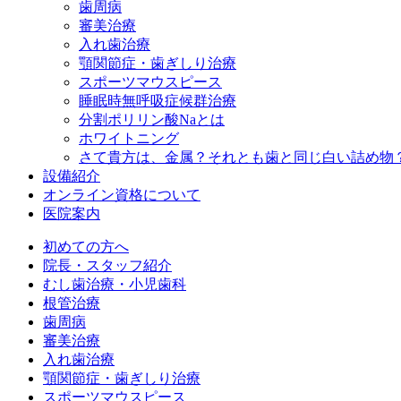
歯周病
審美治療
入れ歯治療
顎関節症・歯ぎしり治療
スポーツマウスピース
睡眠時無呼吸症候群治療
分割ポリリン酸Naとは
ホワイトニング
さて貴方は、金属？それとも歯と同じ白い詰め物
設備紹介
オンライン資格について
医院案内
初めての方へ
院長・スタッフ紹介
むし歯治療・小児歯科
根管治療
歯周病
審美治療
入れ歯治療
顎関節症・歯ぎしり治療
スポーツマウスピース