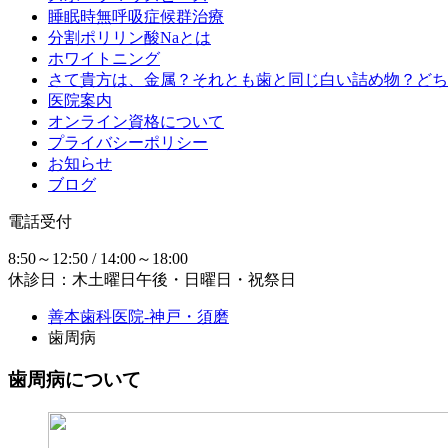
睡眠時無呼吸症候群治療
分割ポリリン酸Naとは
ホワイトニング
さて貴方は、金属？それとも歯と同じ白い詰め物？どち
医院案内
オンライン資格について
プライバシーポリシー
お知らせ
ブログ
電話受付
8:50～12:50 / 14:00～18:00
休診日：木土曜日午後・日曜日・祝祭日
善本歯科医院-神戸・須磨
歯周病
歯周病について