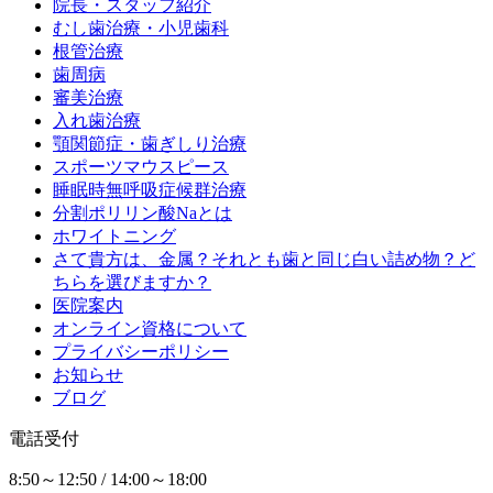
院長・スタッフ紹介
むし歯治療・小児歯科
根管治療
歯周病
審美治療
入れ歯治療
顎関節症・歯ぎしり治療
スポーツマウスピース
睡眠時無呼吸症候群治療
分割ポリリン酸Naとは
ホワイトニング
さて貴方は、金属？それとも歯と同じ白い詰め物？ど
ちらを選びますか？
医院案内
オンライン資格について
プライバシーポリシー
お知らせ
ブログ
電話受付
8:50～12:50 / 14:00～18:00