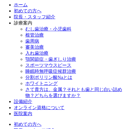
ホーム
初めての方へ
院長・スタッフ紹介
診療案内
むし歯治療・小児歯科
根管治療
歯周病
審美治療
入れ歯治療
顎関節症・歯ぎしり治療
スポーツマウスピース
睡眠時無呼吸症候群治療
分割ポリリン酸Naとは
ホワイトニング
さて貴方は、金属？それとも歯と同じ白い詰め
物？どちらを選びますか？
設備紹介
オンライン資格について
医院案内
初めての方へ