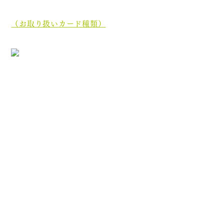
当院では、現金でのお支払いのほかに、クレジットカー
ド、
電子マネーでもお支払いいただけます。
（お取り扱いカード種類）
［診療最終受付時間］午前 12:35／午後 17:45
［休診日］木曜日・土曜日午後・日曜日・祝祭日
初めての方へ
院長・スタッフ紹介
医院案内
オンライン資格について
分割ポリリン酸Naとは
お知らせ
ブログ
プライバシーポリシー
診療内容
むし歯治療
歯周病治療
根管治療
顎関節症治療