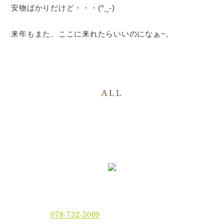
安物ばかりだけど・・・(^_-)
来年もまた、ここに来れたらいいのになぁ~。
ALL
〒654-0021 神戸市須磨区平田町2丁目2-2 MJ板宿駅前ビ
ル3F
電話番号：
078-732-3009