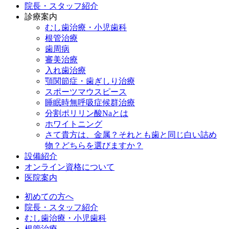
院長・スタッフ紹介
診療案内
むし歯治療・小児歯科
根管治療
歯周病
審美治療
入れ歯治療
顎関節症・歯ぎしり治療
スポーツマウスピース
睡眠時無呼吸症候群治療
分割ポリリン酸Naとは
ホワイトニング
さて貴方は、金属？それとも歯と同じ白い詰め
物？どちらを選びますか？
設備紹介
オンライン資格について
医院案内
初めての方へ
院長・スタッフ紹介
むし歯治療・小児歯科
根管治療