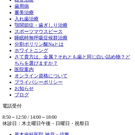
歯周病
審美治療
入れ歯治療
顎関節症・歯ぎしり治療
スポーツマウスピース
睡眠時無呼吸症候群治療
分割ポリリン酸Naとは
ホワイトニング
さて貴方は、金属？それとも歯と同じ白い詰め物？ど
ちらを選びますか？
医院案内
オンライン資格について
プライバシーポリシー
お知らせ
ブログ
電話受付
8:50～12:50 / 14:00～18:00
休診日：木土曜日午後・日曜日・祝祭日
善本歯科医院-神戸・須磨