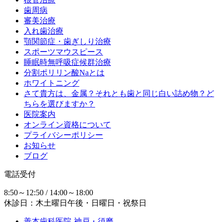
歯周病
審美治療
入れ歯治療
顎関節症・歯ぎしり治療
スポーツマウスピース
睡眠時無呼吸症候群治療
分割ポリリン酸Naとは
ホワイトニング
さて貴方は、金属？それとも歯と同じ白い詰め物？ど
ちらを選びますか？
医院案内
オンライン資格について
プライバシーポリシー
お知らせ
ブログ
電話受付
8:50～12:50 / 14:00～18:00
休診日：木土曜日午後・日曜日・祝祭日
善本歯科医院-神戸・須磨