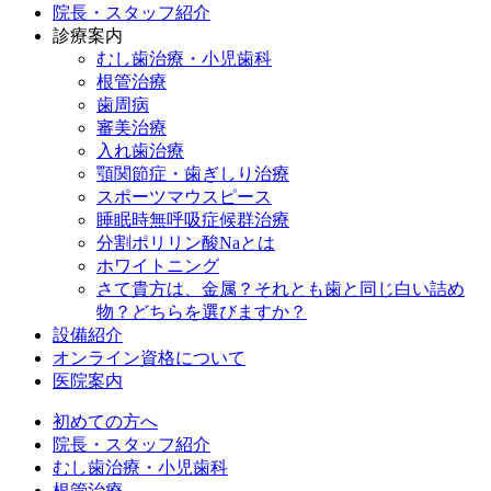
院長・スタッフ紹介
診療案内
むし歯治療・小児歯科
根管治療
歯周病
審美治療
入れ歯治療
顎関節症・歯ぎしり治療
スポーツマウスピース
睡眠時無呼吸症候群治療
分割ポリリン酸Naとは
ホワイトニング
さて貴方は、金属？それとも歯と同じ白い詰め
物？どちらを選びますか？
設備紹介
オンライン資格について
医院案内
初めての方へ
院長・スタッフ紹介
むし歯治療・小児歯科
根管治療