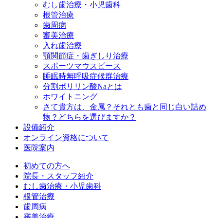
むし歯治療・小児歯科
根管治療
歯周病
審美治療
入れ歯治療
顎関節症・歯ぎしり治療
スポーツマウスピース
睡眠時無呼吸症候群治療
分割ポリリン酸Naとは
ホワイトニング
さて貴方は、金属？それとも歯と同じ白い詰め
物？どちらを選びますか？
設備紹介
オンライン資格について
医院案内
初めての方へ
院長・スタッフ紹介
むし歯治療・小児歯科
根管治療
歯周病
審美治療