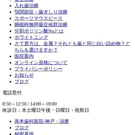
入れ歯治療
顎関節症・歯ぎしり治療
スポーツマウスピース
睡眠時無呼吸症候群治療
分割ポリリン酸Naとは
ホワイトニング
さて貴方は、金属？それとも歯と同じ白い詰め物？ど
ちらを選びますか？
医院案内
オンライン資格について
プライバシーポリシー
お知らせ
ブログ
電話受付
8:50～12:50 / 14:00～18:00
休診日：木土曜日午後・日曜日・祝祭日
善本歯科医院-神戸・須磨
ブログ
秘密基地