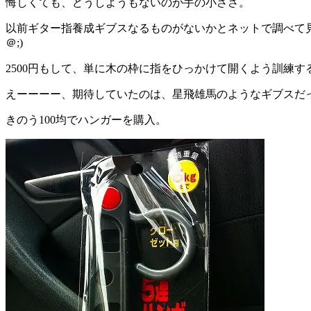
悔しくても、どうしようもないのが手の小ささ。
以前ギター指養成ギブスなるものがないかとネットで調べて
＠;)
2500円もして、単に木の枠に指をひっかけて開くよう訓練す
えーーーー、期待していたのは、星飛雄馬のようなギブスだったの
きのう100均でハンガーを購入。