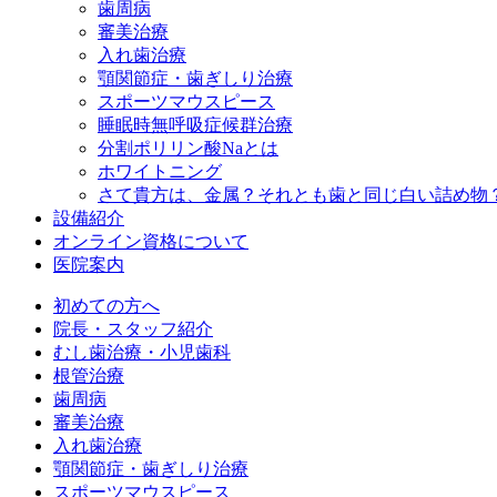
歯周病
審美治療
入れ歯治療
顎関節症・歯ぎしり治療
スポーツマウスピース
睡眠時無呼吸症候群治療
分割ポリリン酸Naとは
ホワイトニング
さて貴方は、金属？それとも歯と同じ白い詰め物
設備紹介
オンライン資格について
医院案内
初めての方へ
院長・スタッフ紹介
むし歯治療・小児歯科
根管治療
歯周病
審美治療
入れ歯治療
顎関節症・歯ぎしり治療
スポーツマウスピース