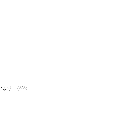
。(^’^)