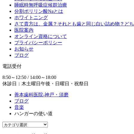
睡眠時無呼吸症候群治療
分割ポリリン酸Naとは
ホワイトニング
さて貴方は、金属？それとも歯と同じ白い詰め物？どち
医院案内
オンライン資格について
プライバシーポリシー
お知らせ
ブログ
電話受付
8:50～12:50 / 14:00～18:00
休診日：木土曜日午後・日曜日・祝祭日
善本歯科医院-神戸・須磨
ブログ
音楽
ハンガーの使い道