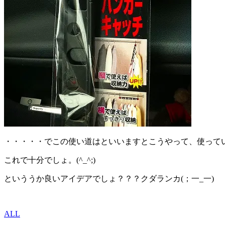
・・・・・でこの使い道はといいますとこうやって、使っています
これで十分でしょ。(^_^;)
といううか良いアイデアでしょ？？？クダランカ(；一_一)
ALL