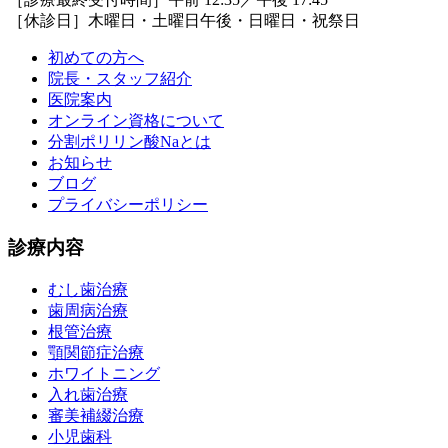
［休診日］木曜日・土曜日午後・日曜日・祝祭日
初めての方へ
院長・スタッフ紹介
医院案内
オンライン資格について
分割ポリリン酸Naとは
お知らせ
ブログ
プライバシーポリシー
診療内容
むし歯治療
歯周病治療
根管治療
顎関節症治療
ホワイトニング
入れ歯治療
審美補綴治療
小児歯科