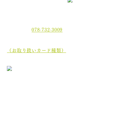
〒654-0021 神戸市須磨区平田町2丁目2-2 MJ板宿駅前ビ
ル3F
電話番号：
078-732-3009
当院では、現金でのお支払いのほかに、クレジットカー
ド、
電子マネーでもお支払いいただけます。
（お取り扱いカード種類）
［診療最終受付時間］午前 12:35／午後 17:45
［休診日］木曜日・土曜日午後・日曜日・祝祭日
初めての方へ
院長・スタッフ紹介
医院案内
オンライン資格について
分割ポリリン酸Naとは
お知らせ
ブログ
プライバシーポリシー