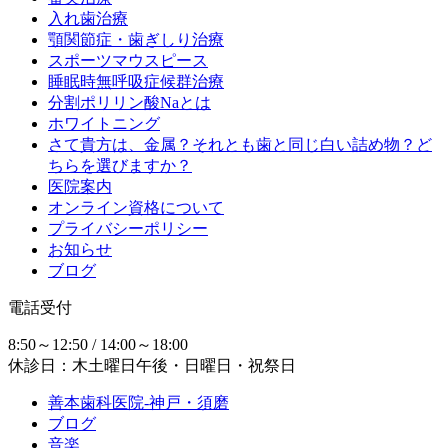
入れ歯治療
顎関節症・歯ぎしり治療
スポーツマウスピース
睡眠時無呼吸症候群治療
分割ポリリン酸Naとは
ホワイトニング
さて貴方は、金属？それとも歯と同じ白い詰め物？ど
ちらを選びますか？
医院案内
オンライン資格について
プライバシーポリシー
お知らせ
ブログ
電話受付
8:50～12:50 / 14:00～18:00
休診日：木土曜日午後・日曜日・祝祭日
善本歯科医院-神戸・須磨
ブログ
音楽