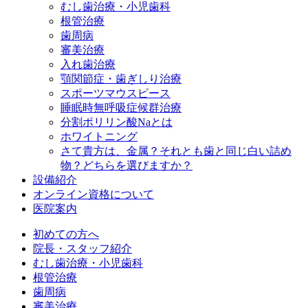
むし歯治療・小児歯科
根管治療
歯周病
審美治療
入れ歯治療
顎関節症・歯ぎしり治療
スポーツマウスピース
睡眠時無呼吸症候群治療
分割ポリリン酸Naとは
ホワイトニング
さて貴方は、金属？それとも歯と同じ白い詰め
物？どちらを選びますか？
設備紹介
オンライン資格について
医院案内
初めての方へ
院長・スタッフ紹介
むし歯治療・小児歯科
根管治療
歯周病
審美治療