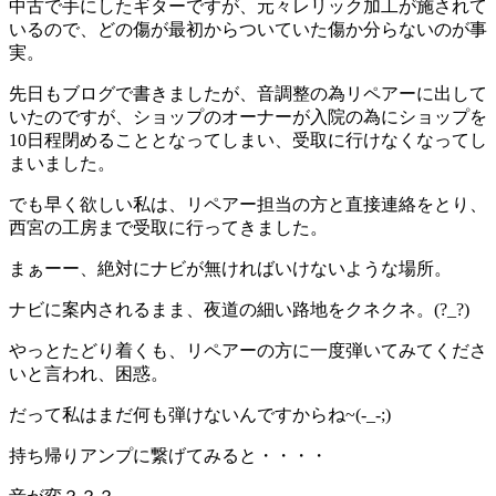
中古で手にしたギターですが、元々レリック加工が施されて
いるので、どの傷が最初からついていた傷か分らないのが事
実。
先日もブログで書きましたが、音調整の為リペアーに出して
いたのですが、ショップのオーナーが入院の為にショップを
10日程閉めることとなってしまい、受取に行けなくなってし
まいました。
でも早く欲しい私は、リペアー担当の方と直接連絡をとり、
西宮の工房まで受取に行ってきました。
まぁーー、絶対にナビが無ければいけないような場所。
ナビに案内されるまま、夜道の細い路地をクネクネ。(?_?)
やっとたどり着くも、リペアーの方に一度弾いてみてくださ
いと言われ、困惑。
だって私はまだ何も弾けないんですからね~(-_-;)
持ち帰りアンプに繋げてみると・・・・