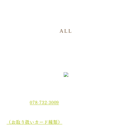
ALL
〒654-0021 神戸市須磨区平田町2丁目2-2 MJ板宿駅前ビ
ル3F
電話番号：
078-732-3009
当院では、現金でのお支払いのほかに、クレジットカー
ド、
電子マネーでもお支払いいただけます。
（お取り扱いカード種類）