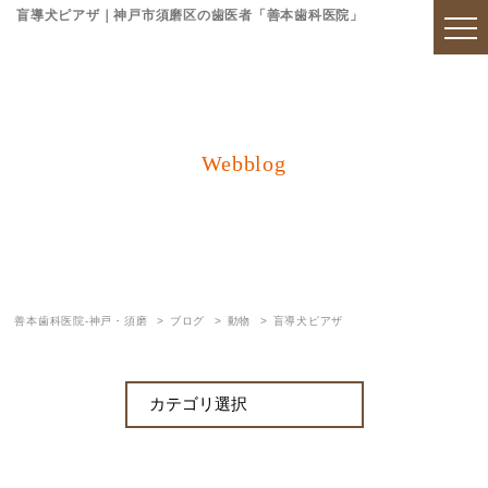
盲導犬ピアザ｜神戸市須磨区の歯医者「善本歯科医院」
Webblog
ブログ
善本歯科医院-神戸・須磨
ブログ
動物
盲導犬ピアザ