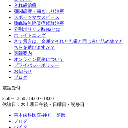
入れ歯治療
顎関節症・歯ぎしり治療
スポーツマウスピース
睡眠時無呼吸症候群治療
分割ポリリン酸Naとは
ホワイトニング
さて貴方は、金属？それとも歯と同じ白い詰め物？ど
ちらを選びますか？
医院案内
オンライン資格について
プライバシーポリシー
お知らせ
ブログ
電話受付
8:50～12:50 / 14:00～18:00
休診日：木土曜日午後・日曜日・祝祭日
善本歯科医院-神戸・須磨
ブログ
バイク