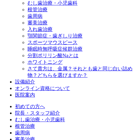
むし歯治療・小児歯科
根管治療
歯周病
審美治療
入れ歯治療
顎関節症・歯ぎしり治療
スポーツマウスピース
睡眠時無呼吸症候群治療
分割ポリリン酸Naとは
ホワイトニング
さて貴方は、金属？それとも歯と同じ白い詰め
物？どちらを選びますか？
設備紹介
オンライン資格について
医院案内
初めての方へ
院長・スタッフ紹介
むし歯治療・小児歯科
根管治療
歯周病
審美治療