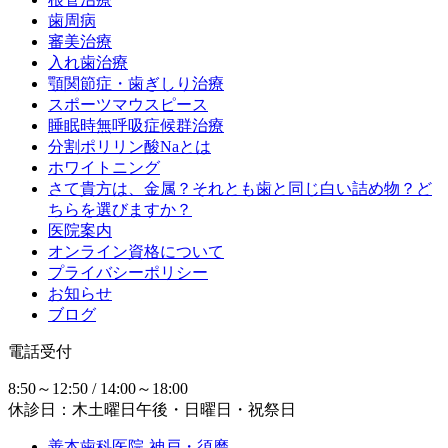
歯周病
審美治療
入れ歯治療
顎関節症・歯ぎしり治療
スポーツマウスピース
睡眠時無呼吸症候群治療
分割ポリリン酸Naとは
ホワイトニング
さて貴方は、金属？それとも歯と同じ白い詰め物？ど
ちらを選びますか？
医院案内
オンライン資格について
プライバシーポリシー
お知らせ
ブログ
電話受付
8:50～12:50 / 14:00～18:00
休診日：木土曜日午後・日曜日・祝祭日
善本歯科医院-神戸・須磨