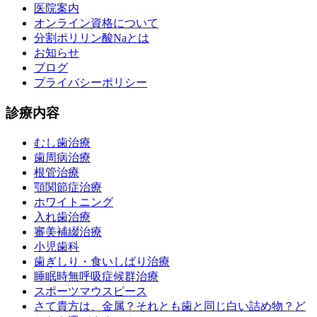
医院案内
オンライン資格について
分割ポリリン酸Naとは
お知らせ
ブログ
プライバシーポリシー
診療内容
むし歯治療
歯周病治療
根管治療
顎関節症治療
ホワイトニング
入れ歯治療
審美補綴治療
小児歯科
歯ぎしり・食いしばり治療
睡眠時無呼吸症候群治療
スポーツマウスピース
さて貴方は、金属？それとも歯と同じ白い詰め物？ど