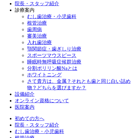
院長・スタッフ紹介
診療案内
むし歯治療・小児歯科
根管治療
歯周病
審美治療
入れ歯治療
顎関節症・歯ぎしり治療
スポーツマウスピース
睡眠時無呼吸症候群治療
分割ポリリン酸Naとは
ホワイトニング
さて貴方は、金属？それとも歯と同じ白い詰め
物？どちらを選びますか？
設備紹介
オンライン資格について
医院案内
初めての方へ
院長・スタッフ紹介
むし歯治療・小児歯科
根管治療