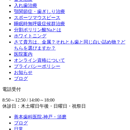
入れ歯治療
顎関節症・歯ぎしり治療
スポーツマウスピース
睡眠時無呼吸症候群治療
分割ポリリン酸Naとは
ホワイトニング
さて貴方は、金属？それとも歯と同じ白い詰め物？ど
ちらを選びますか？
医院案内
オンライン資格について
プライバシーポリシー
お知らせ
ブログ
電話受付
8:50～12:50 / 14:00～18:00
休診日：木土曜日午後・日曜日・祝祭日
善本歯科医院-神戸・須磨
ブログ
日常