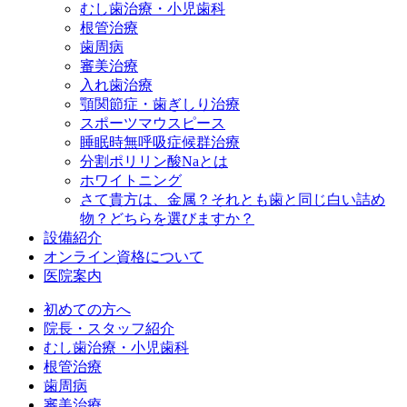
むし歯治療・小児歯科
根管治療
歯周病
審美治療
入れ歯治療
顎関節症・歯ぎしり治療
スポーツマウスピース
睡眠時無呼吸症候群治療
分割ポリリン酸Naとは
ホワイトニング
さて貴方は、金属？それとも歯と同じ白い詰め
物？どちらを選びますか？
設備紹介
オンライン資格について
医院案内
初めての方へ
院長・スタッフ紹介
むし歯治療・小児歯科
根管治療
歯周病
審美治療