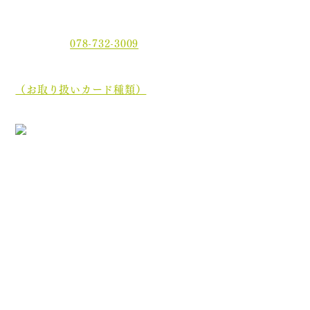
〒654-0021 神戸市須磨区平田町2丁目2-2 MJ板宿駅前ビ
ル3F
電話番号：
078-732-3009
当院では、現金でのお支払いのほかに、クレジットカー
ド、
電子マネーでもお支払いいただけます。
（お取り扱いカード種類）
［診療最終受付時間］午前 12:35／午後 17:45
［休診日］木曜日・土曜日午後・日曜日・祝祭日
初めての方へ
院長・スタッフ紹介
医院案内
オンライン資格について
分割ポリリン酸Naとは
お知らせ
ブログ
プライバシーポリシー