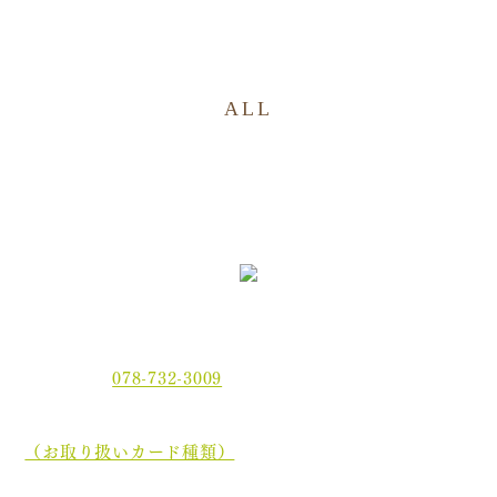
ALL
〒654-0021 神戸市須磨区平田町2丁目2-2 MJ板宿駅前ビ
ル3F
電話番号：
078-732-3009
当院では、現金でのお支払いのほかに、クレジットカー
ド、
電子マネーでもお支払いいただけます。
（お取り扱いカード種類）