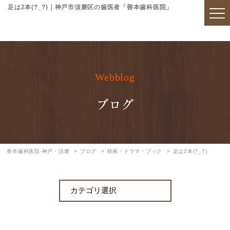
足は2本(?_?)｜神戸市須磨区の歯医者「善本歯科医院」
Webblog
ブログ
善本歯科医院-神戸・須磨
ブログ
映画・ドラマ・ブック
足は2本(?_?)