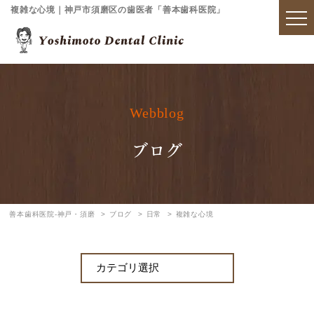
複雑な心境｜神戸市須磨区の歯医者「善本歯科医院」
Webblog
ブログ
善本歯科医院-神戸・須磨
ブログ
日常
複雑な心境