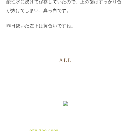
酸性水に浸けて保存していたので、上の歯はすっかり色
が抜けてしまい、真っ白です。
昨日抜いた左下は黄色いですね。
ALL
〒654-0021 神戸市須磨区平田町2丁目2-2 MJ板宿駅前ビ
ル3F
電話番号：
078-732-3009