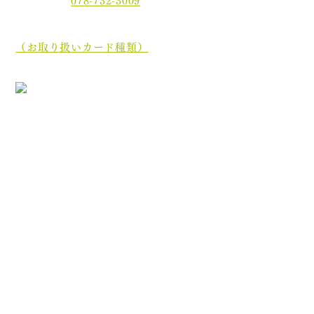
当院では、現金でのお支払いのほかに、クレジットカー
ド、
電子マネーでもお支払いいただけます。
（お取り扱いカード種類）
［診療最終受付時間］午前 12:35／午後 17:45
［休診日］木曜日・土曜日午後・日曜日・祝祭日
初めての方へ
院長・スタッフ紹介
医院案内
オンライン資格について
分割ポリリン酸Naとは
お知らせ
ブログ
プライバシーポリシー
診療内容
むし歯治療
歯周病治療