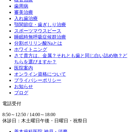
歯周病
審美治療
入れ歯治療
顎関節症・歯ぎしり治療
スポーツマウスピース
睡眠時無呼吸症候群治療
分割ポリリン酸Naとは
ホワイトニング
さて貴方は、金属？それとも歯と同じ白い詰め物？ど
ちらを選びますか？
医院案内
オンライン資格について
プライバシーポリシー
お知らせ
ブログ
電話受付
8:50～12:50 / 14:00～18:00
休診日：木土曜日午後・日曜日・祝祭日
善本歯科医院-神戸・須磨