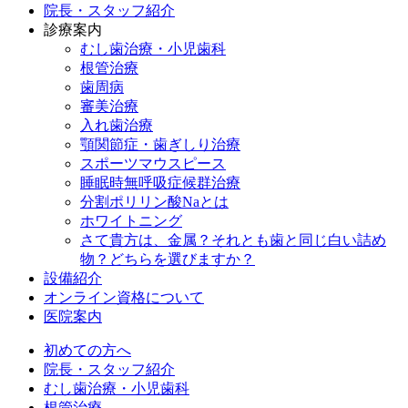
院長・スタッフ紹介
診療案内
むし歯治療・小児歯科
根管治療
歯周病
審美治療
入れ歯治療
顎関節症・歯ぎしり治療
スポーツマウスピース
睡眠時無呼吸症候群治療
分割ポリリン酸Naとは
ホワイトニング
さて貴方は、金属？それとも歯と同じ白い詰め
物？どちらを選びますか？
設備紹介
オンライン資格について
医院案内
初めての方へ
院長・スタッフ紹介
むし歯治療・小児歯科
根管治療