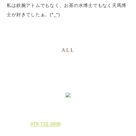
私は鉄腕アトムでもなく、お茶の水博士でもなく天馬博
士が好きでしたぁ。(*_*)
ALL
〒654-0021 神戸市須磨区平田町2丁目2-2 MJ板宿駅前ビ
ル3F
電話番号：
078-732-3009
当院では、現金でのお支払いのほかに、クレジットカー