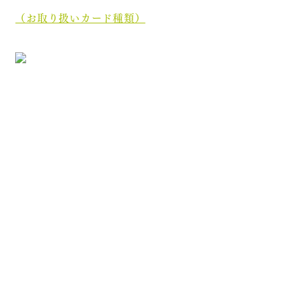
ド、
電子マネーでもお支払いいただけます。
（お取り扱いカード種類）
［診療最終受付時間］午前 12:35／午後 17:45
［休診日］木曜日・土曜日午後・日曜日・祝祭日
初めての方へ
院長・スタッフ紹介
医院案内
オンライン資格について
分割ポリリン酸Naとは
お知らせ
ブログ
プライバシーポリシー
診療内容
むし歯治療
歯周病治療
根管治療
顎関節症治療