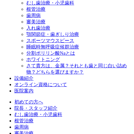
むし歯治療・小児歯科
根管治療
歯周病
審美治療
入れ歯治療
顎関節症・歯ぎしり治療
スポーツマウスピース
睡眠時無呼吸症候群治療
分割ポリリン酸Naとは
ホワイトニング
さて貴方は、金属？それとも歯と同じ白い詰め
物？どちらを選びますか？
設備紹介
オンライン資格について
医院案内
初めての方へ
院長・スタッフ紹介
むし歯治療・小児歯科
根管治療
歯周病
審美治療