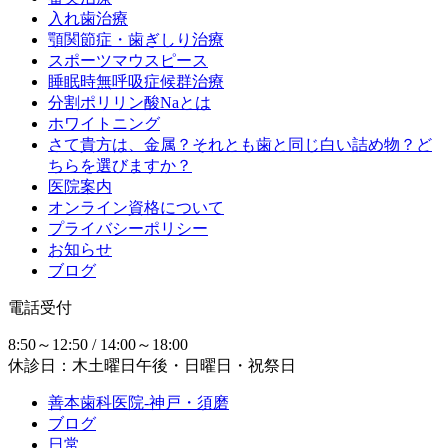
入れ歯治療
顎関節症・歯ぎしり治療
スポーツマウスピース
睡眠時無呼吸症候群治療
分割ポリリン酸Naとは
ホワイトニング
さて貴方は、金属？それとも歯と同じ白い詰め物？ど
ちらを選びますか？
医院案内
オンライン資格について
プライバシーポリシー
お知らせ
ブログ
電話受付
8:50～12:50 / 14:00～18:00
休診日：木土曜日午後・日曜日・祝祭日
善本歯科医院-神戸・須磨
ブログ
日常