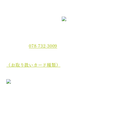
〒654-0021 神戸市須磨区平田町2丁目2-2 MJ板宿駅前ビ
ル3F
電話番号：
078-732-3009
当院では、現金でのお支払いのほかに、クレジットカー
ド、
電子マネーでもお支払いいただけます。
（お取り扱いカード種類）
［診療最終受付時間］午前 12:35／午後 17:45
［休診日］木曜日・土曜日午後・日曜日・祝祭日
初めての方へ
院長・スタッフ紹介
医院案内
オンライン資格について