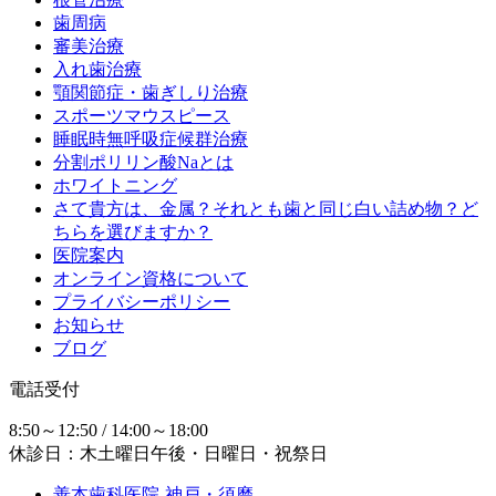
歯周病
審美治療
入れ歯治療
顎関節症・歯ぎしり治療
スポーツマウスピース
睡眠時無呼吸症候群治療
分割ポリリン酸Naとは
ホワイトニング
さて貴方は、金属？それとも歯と同じ白い詰め物？ど
ちらを選びますか？
医院案内
オンライン資格について
プライバシーポリシー
お知らせ
ブログ
電話受付
8:50～12:50 / 14:00～18:00
休診日：木土曜日午後・日曜日・祝祭日
善本歯科医院-神戸・須磨