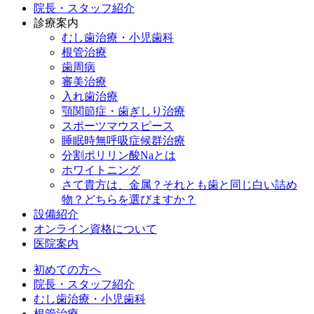
院長・スタッフ紹介
診療案内
むし歯治療・小児歯科
根管治療
歯周病
審美治療
入れ歯治療
顎関節症・歯ぎしり治療
スポーツマウスピース
睡眠時無呼吸症候群治療
分割ポリリン酸Naとは
ホワイトニング
さて貴方は、金属？それとも歯と同じ白い詰め
物？どちらを選びますか？
設備紹介
オンライン資格について
医院案内
初めての方へ
院長・スタッフ紹介
むし歯治療・小児歯科
根管治療