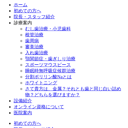
ホーム
初めての方へ
院長・スタッフ紹介
診療案内
むし歯治療・小児歯科
根管治療
歯周病
審美治療
入れ歯治療
顎関節症・歯ぎしり治療
スポーツマウスピース
睡眠時無呼吸症候群治療
分割ポリリン酸Naとは
ホワイトニング
さて貴方は、金属？それとも歯と同じ白い詰め
物？どちらを選びますか？
設備紹介
オンライン資格について
医院案内
初めての方へ