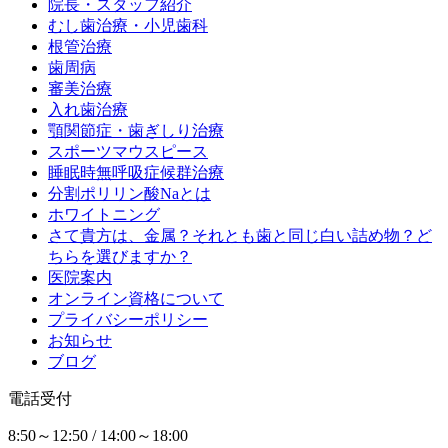
院長・スタッフ紹介
むし歯治療・小児歯科
根管治療
歯周病
審美治療
入れ歯治療
顎関節症・歯ぎしり治療
スポーツマウスピース
睡眠時無呼吸症候群治療
分割ポリリン酸Naとは
ホワイトニング
さて貴方は、金属？それとも歯と同じ白い詰め物？ど
ちらを選びますか？
医院案内
オンライン資格について
プライバシーポリシー
お知らせ
ブログ
電話受付
8:50～12:50 / 14:00～18:00