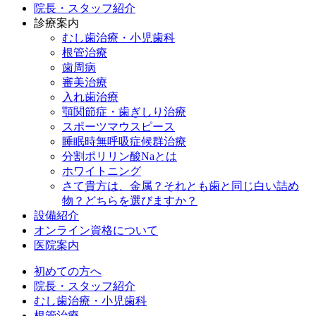
院長・スタッフ紹介
診療案内
むし歯治療・小児歯科
根管治療
歯周病
審美治療
入れ歯治療
顎関節症・歯ぎしり治療
スポーツマウスピース
睡眠時無呼吸症候群治療
分割ポリリン酸Naとは
ホワイトニング
さて貴方は、金属？それとも歯と同じ白い詰め
物？どちらを選びますか？
設備紹介
オンライン資格について
医院案内
初めての方へ
院長・スタッフ紹介
むし歯治療・小児歯科
根管治療