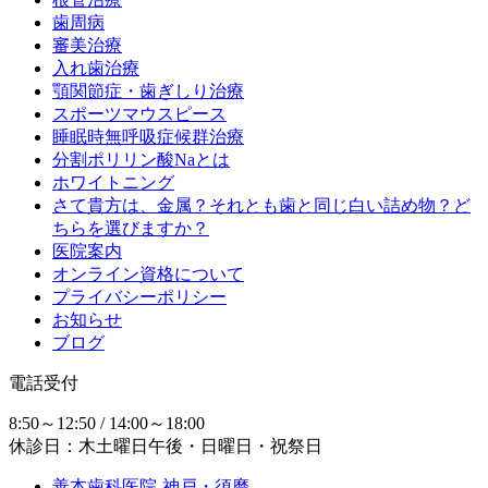
歯周病
審美治療
入れ歯治療
顎関節症・歯ぎしり治療
スポーツマウスピース
睡眠時無呼吸症候群治療
分割ポリリン酸Naとは
ホワイトニング
さて貴方は、金属？それとも歯と同じ白い詰め物？ど
ちらを選びますか？
医院案内
オンライン資格について
プライバシーポリシー
お知らせ
ブログ
電話受付
8:50～12:50 / 14:00～18:00
休診日：木土曜日午後・日曜日・祝祭日
善本歯科医院-神戸・須磨