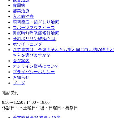
歯周病
審美治療
入れ歯治療
顎関節症・歯ぎしり治療
スポーツマウスピース
睡眠時無呼吸症候群治療
分割ポリリン酸Naとは
ホワイトニング
さて貴方は、金属？それとも歯と同じ白い詰め物？ど
ちらを選びますか？
医院案内
オンライン資格について
プライバシーポリシー
お知らせ
ブログ
電話受付
8:50～12:50 / 14:00～18:00
休診日：木土曜日午後・日曜日・祝祭日
善本歯科医院-神戸・須磨