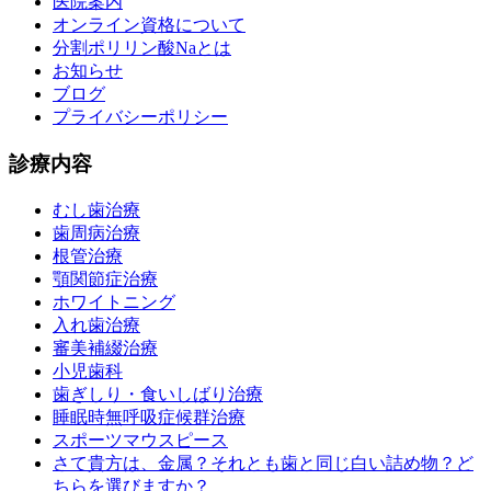
医院案内
オンライン資格について
分割ポリリン酸Naとは
お知らせ
ブログ
プライバシーポリシー
診療内容
むし歯治療
歯周病治療
根管治療
顎関節症治療
ホワイトニング
入れ歯治療
審美補綴治療
小児歯科
歯ぎしり・食いしばり治療
睡眠時無呼吸症候群治療
スポーツマウスピース
さて貴方は、金属？それとも歯と同じ白い詰め物？ど
ちらを選びますか？