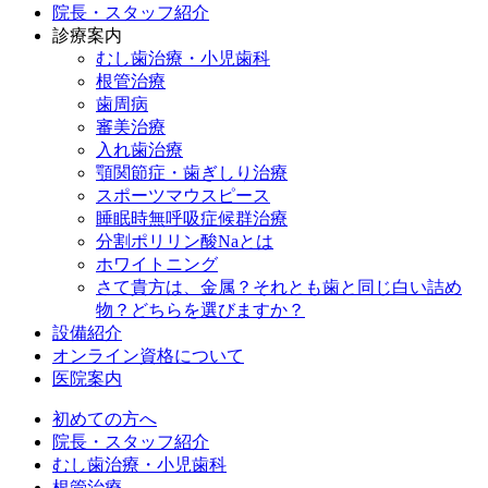
院長・スタッフ紹介
診療案内
むし歯治療・小児歯科
根管治療
歯周病
審美治療
入れ歯治療
顎関節症・歯ぎしり治療
スポーツマウスピース
睡眠時無呼吸症候群治療
分割ポリリン酸Naとは
ホワイトニング
さて貴方は、金属？それとも歯と同じ白い詰め
物？どちらを選びますか？
設備紹介
オンライン資格について
医院案内
初めての方へ
院長・スタッフ紹介
むし歯治療・小児歯科
根管治療