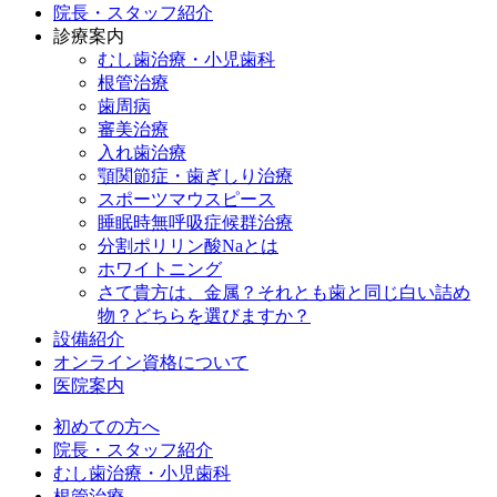
院長・スタッフ紹介
診療案内
むし歯治療・小児歯科
根管治療
歯周病
審美治療
入れ歯治療
顎関節症・歯ぎしり治療
スポーツマウスピース
睡眠時無呼吸症候群治療
分割ポリリン酸Naとは
ホワイトニング
さて貴方は、金属？それとも歯と同じ白い詰め
物？どちらを選びますか？
設備紹介
オンライン資格について
医院案内
初めての方へ
院長・スタッフ紹介
むし歯治療・小児歯科
根管治療