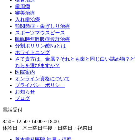
歯周病
審美治療
入れ歯治療
顎関節症・歯ぎしり治療
スポーツマウスピース
睡眠時無呼吸症候群治療
分割ポリリン酸Naとは
ホワイトニング
さて貴方は、金属？それとも歯と同じ白い詰め物？ど
ちらを選びますか？
医院案内
オンライン資格について
プライバシーポリシー
お知らせ
ブログ
電話受付
8:50～12:50 / 14:00～18:00
休診日：木土曜日午後・日曜日・祝祭日
善本歯科医院-神戸・須磨