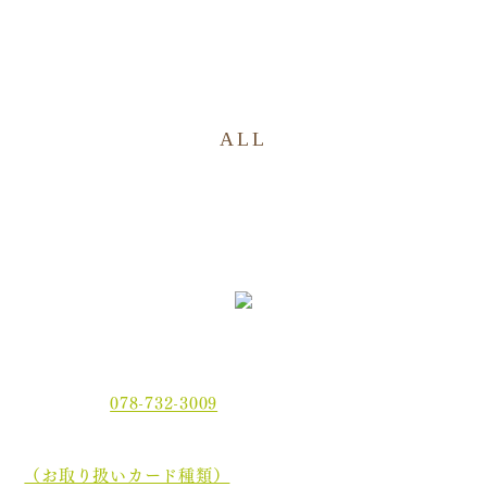
ALL
〒654-0021 神戸市須磨区平田町2丁目2-2 MJ板宿駅前ビ
ル3F
電話番号：
078-732-3009
当院では、現金でのお支払いのほかに、クレジットカー
ド、
電子マネーでもお支払いいただけます。
（お取り扱いカード種類）