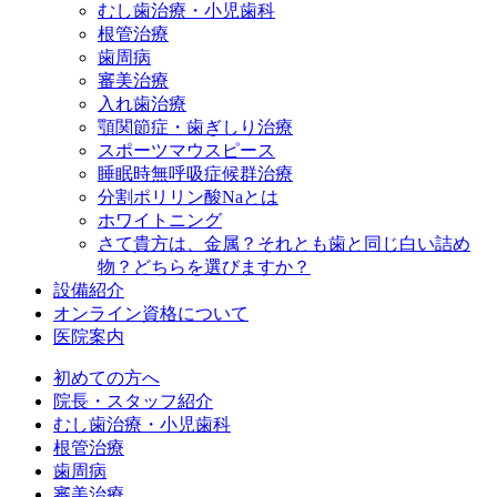
むし歯治療・小児歯科
根管治療
歯周病
審美治療
入れ歯治療
顎関節症・歯ぎしり治療
スポーツマウスピース
睡眠時無呼吸症候群治療
分割ポリリン酸Naとは
ホワイトニング
さて貴方は、金属？それとも歯と同じ白い詰め
物？どちらを選びますか？
設備紹介
オンライン資格について
医院案内
初めての方へ
院長・スタッフ紹介
むし歯治療・小児歯科
根管治療
歯周病
審美治療