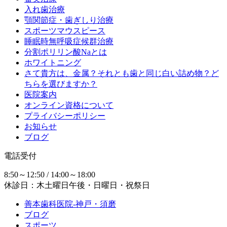
入れ歯治療
顎関節症・歯ぎしり治療
スポーツマウスピース
睡眠時無呼吸症候群治療
分割ポリリン酸Naとは
ホワイトニング
さて貴方は、金属？それとも歯と同じ白い詰め物？ど
ちらを選びますか？
医院案内
オンライン資格について
プライバシーポリシー
お知らせ
ブログ
電話受付
8:50～12:50 / 14:00～18:00
休診日：木土曜日午後・日曜日・祝祭日
善本歯科医院-神戸・須磨
ブログ
スポーツ