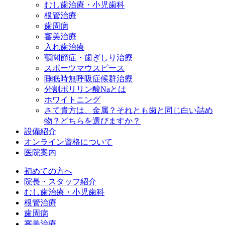
むし歯治療・小児歯科
根管治療
歯周病
審美治療
入れ歯治療
顎関節症・歯ぎしり治療
スポーツマウスピース
睡眠時無呼吸症候群治療
分割ポリリン酸Naとは
ホワイトニング
さて貴方は、金属？それとも歯と同じ白い詰め
物？どちらを選びますか？
設備紹介
オンライン資格について
医院案内
初めての方へ
院長・スタッフ紹介
むし歯治療・小児歯科
根管治療
歯周病
審美治療