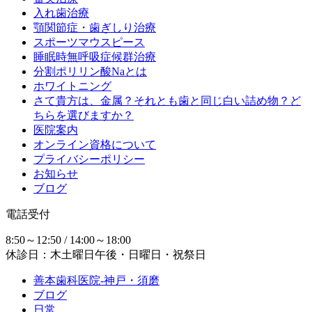
入れ歯治療
顎関節症・歯ぎしり治療
スポーツマウスピース
睡眠時無呼吸症候群治療
分割ポリリン酸Naとは
ホワイトニング
さて貴方は、金属？それとも歯と同じ白い詰め物？ど
ちらを選びますか？
医院案内
オンライン資格について
プライバシーポリシー
お知らせ
ブログ
電話受付
8:50～12:50 / 14:00～18:00
休診日：木土曜日午後・日曜日・祝祭日
善本歯科医院-神戸・須磨
ブログ
日常