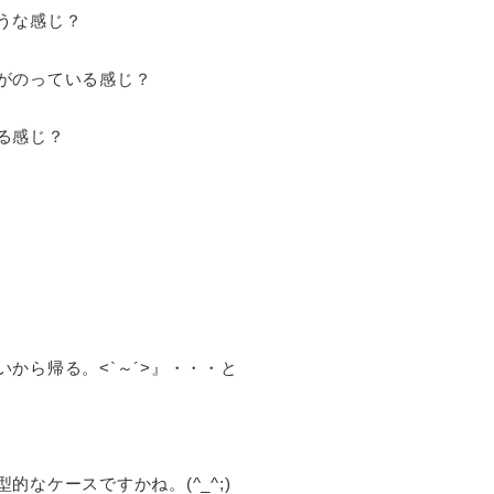
うな感じ？
がのっている感じ？
る感じ？
から帰る。<`～´>』・・・と
なケースですかね。(^_^;)