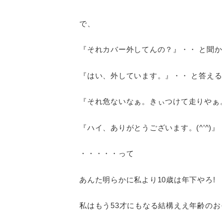
で、
『それカバー外してんの？』・・ と聞
『はい、外しています。』・・ と答え
『それ危ないなぁ。きぃつけて走りやぁ
『ハイ、ありがとうございます。(^’^)』
・・・・・って
あんた明らかに私より10歳は年下やろ!
私はもう53才にもなる結構ええ年齢のお