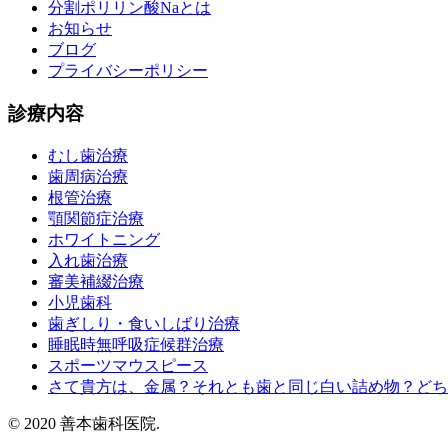
分割ポリリン酸Naとは
お知らせ
ブログ
プライバシーポリシー
診療内容
むし歯治療
歯周病治療
根管治療
顎関節症治療
ホワイトニング
入れ歯治療
審美補綴治療
小児歯科
歯ぎしり・食いしばり治療
睡眠時無呼吸症候群治療
スポーツマウスピース
さて貴方は、金属？それとも歯と同じ白い詰め物？どち
© 2020 善本歯科医院.