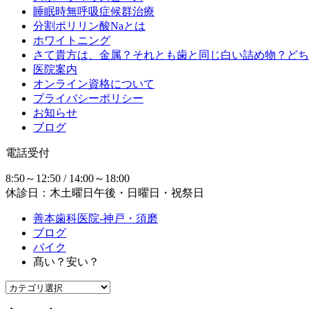
睡眠時無呼吸症候群治療
分割ポリリン酸Naとは
ホワイトニング
さて貴方は、金属？それとも歯と同じ白い詰め物？どち
医院案内
オンライン資格について
プライバシーポリシー
お知らせ
ブログ
電話受付
8:50～12:50 / 14:00～18:00
休診日：木土曜日午後・日曜日・祝祭日
善本歯科医院-神戸・須磨
ブログ
バイク
髙い？安い？