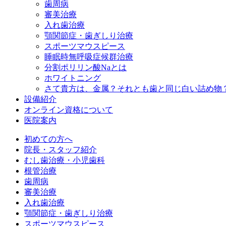
歯周病
審美治療
入れ歯治療
顎関節症・歯ぎしり治療
スポーツマウスピース
睡眠時無呼吸症候群治療
分割ポリリン酸Naとは
ホワイトニング
さて貴方は、金属？それとも歯と同じ白い詰め物
設備紹介
オンライン資格について
医院案内
初めての方へ
院長・スタッフ紹介
むし歯治療・小児歯科
根管治療
歯周病
審美治療
入れ歯治療
顎関節症・歯ぎしり治療
スポーツマウスピース