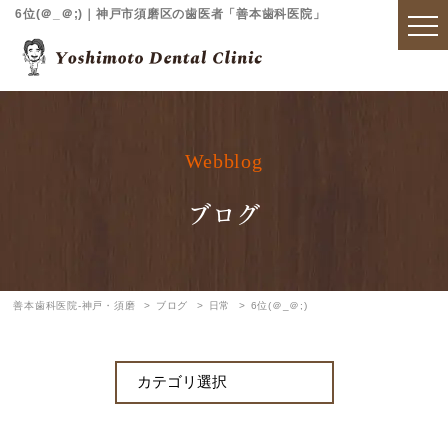
6位(＠_＠;)｜神戸市須磨区の歯医者「善本歯科医院」
Webblog
ブログ
善本歯科医院-神戸・須磨
ブログ
日常
6位(＠_＠;)