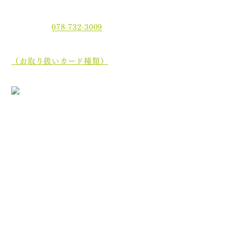
〒654-0021 神戸市須磨区平田町2丁目2-2 MJ板宿駅前ビ
ル3F
電話番号：
078-732-3009
当院では、現金でのお支払いのほかに、クレジットカー
ド、
電子マネーでもお支払いいただけます。
（お取り扱いカード種類）
［診療最終受付時間］午前 12:35／午後 17:45
［休診日］木曜日・土曜日午後・日曜日・祝祭日
初めての方へ
院長・スタッフ紹介
医院案内
オンライン資格について
分割ポリリン酸Naとは
お知らせ
ブログ
プライバシーポリシー
診療内容