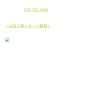
ル3F
電話番号：
078-732-3009
当院では、現金でのお支払いのほかに、クレジットカー
ド、
電子マネーでもお支払いいただけます。
（お取り扱いカード種類）
［診療最終受付時間］午前 12:35／午後 17:45
［休診日］木曜日・土曜日午後・日曜日・祝祭日
初めての方へ
院長・スタッフ紹介
医院案内
オンライン資格について
分割ポリリン酸Naとは
お知らせ
ブログ
プライバシーポリシー
診療内容