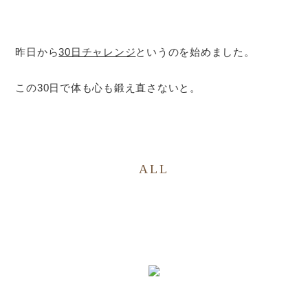
昨日から
30日チャレンジ
というのを始めました。
この30日で体も心も鍛え直さないと。
ALL
〒654-0021 神戸市須磨区平田町2丁目2-2 MJ板宿駅前ビ