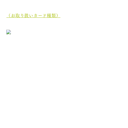
当院では、現金でのお支払いのほかに、クレジットカー
ド、
電子マネーでもお支払いいただけます。
（お取り扱いカード種類）
［診療最終受付時間］午前 12:35／午後 17:45
［休診日］木曜日・土曜日午後・日曜日・祝祭日
初めての方へ
院長・スタッフ紹介
医院案内
オンライン資格について
分割ポリリン酸Naとは
お知らせ
ブログ
プライバシーポリシー
診療内容
むし歯治療
歯周病治療
根管治療
顎関節症治療