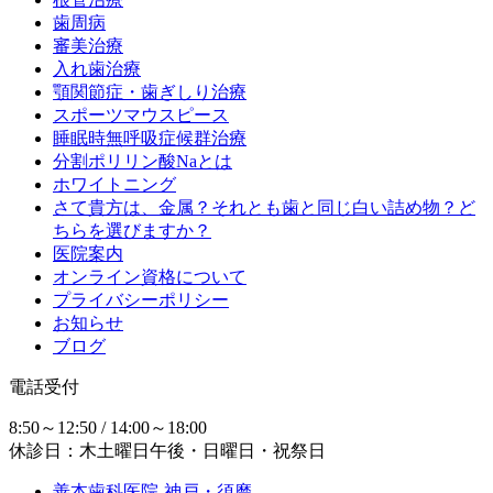
歯周病
審美治療
入れ歯治療
顎関節症・歯ぎしり治療
スポーツマウスピース
睡眠時無呼吸症候群治療
分割ポリリン酸Naとは
ホワイトニング
さて貴方は、金属？それとも歯と同じ白い詰め物？ど
ちらを選びますか？
医院案内
オンライン資格について
プライバシーポリシー
お知らせ
ブログ
電話受付
8:50～12:50 / 14:00～18:00
休診日：木土曜日午後・日曜日・祝祭日
善本歯科医院-神戸・須磨