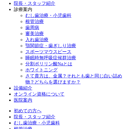
院長・スタッフ紹介
診療案内
むし歯治療・小児歯科
根管治療
歯周病
審美治療
入れ歯治療
顎関節症・歯ぎしり治療
スポーツマウスピース
睡眠時無呼吸症候群治療
分割ポリリン酸Naとは
ホワイトニング
さて貴方は、金属？それとも歯と同じ白い詰め
物？どちらを選びますか？
設備紹介
オンライン資格について
医院案内
初めての方へ
院長・スタッフ紹介
むし歯治療・小児歯科
根管治療