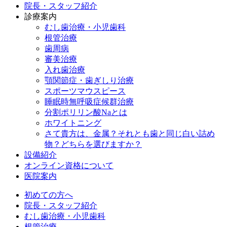
院長・スタッフ紹介
診療案内
むし歯治療・小児歯科
根管治療
歯周病
審美治療
入れ歯治療
顎関節症・歯ぎしり治療
スポーツマウスピース
睡眠時無呼吸症候群治療
分割ポリリン酸Naとは
ホワイトニング
さて貴方は、金属？それとも歯と同じ白い詰め
物？どちらを選びますか？
設備紹介
オンライン資格について
医院案内
初めての方へ
院長・スタッフ紹介
むし歯治療・小児歯科
根管治療