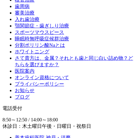
歯周病
審美治療
入れ歯治療
顎関節症・歯ぎしり治療
スポーツマウスピース
睡眠時無呼吸症候群治療
分割ポリリン酸Naとは
ホワイトニング
さて貴方は、金属？それとも歯と同じ白い詰め物？ど
ちらを選びますか？
医院案内
オンライン資格について
プライバシーポリシー
お知らせ
ブログ
電話受付
8:50～12:50 / 14:00～18:00
休診日：木土曜日午後・日曜日・祝祭日
善本歯科医院-神戸・須磨