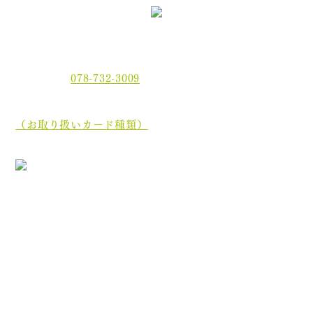
〒654-0021 神戸市須磨区平田町2丁目2-2 MJ板宿駅前ビ
ル3F
電話番号：
078-732-3009
当院では、現金でのお支払いのほかに、クレジットカー
ド、
電子マネーでもお支払いいただけます。
（お取り扱いカード種類）
［診療最終受付時間］午前 12:35／午後 17:45
［休診日］木曜日・土曜日午後・日曜日・祝祭日
初めての方へ
院長・スタッフ紹介
医院案内
オンライン資格について
分割ポリリン酸Naとは
お知らせ