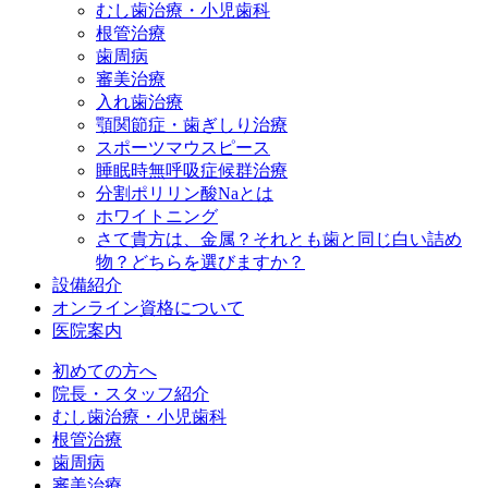
むし歯治療・小児歯科
根管治療
歯周病
審美治療
入れ歯治療
顎関節症・歯ぎしり治療
スポーツマウスピース
睡眠時無呼吸症候群治療
分割ポリリン酸Naとは
ホワイトニング
さて貴方は、金属？それとも歯と同じ白い詰め
物？どちらを選びますか？
設備紹介
オンライン資格について
医院案内
初めての方へ
院長・スタッフ紹介
むし歯治療・小児歯科
根管治療
歯周病
審美治療