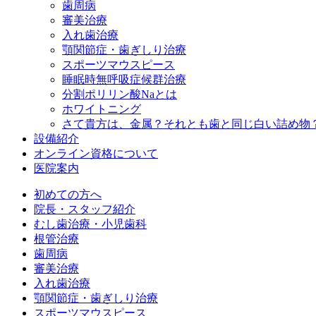
歯周病
審美治療
入れ歯治療
顎関節症・歯ぎしり治療
スポーツマウスピース
睡眠時無呼吸症候群治療
分割ポリリン酸Naとは
ホワイトニング
さて貴方は、金属？それとも歯と同じ白い詰め物
設備紹介
オンライン資格について
医院案内
初めての方へ
院長・スタッフ紹介
むし歯治療・小児歯科
根管治療
歯周病
審美治療
入れ歯治療
顎関節症・歯ぎしり治療
スポーツマウスピース