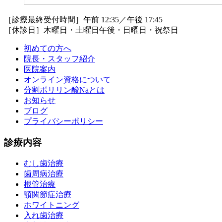
［診療最終受付時間］午前 12:35／午後 17:45
［休診日］木曜日・土曜日午後・日曜日・祝祭日
初めての方へ
院長・スタッフ紹介
医院案内
オンライン資格について
分割ポリリン酸Naとは
お知らせ
ブログ
プライバシーポリシー
診療内容
むし歯治療
歯周病治療
根管治療
顎関節症治療
ホワイトニング
入れ歯治療