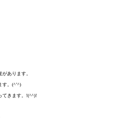
覚があります。
(^’^)
ます。!(^^)!
~