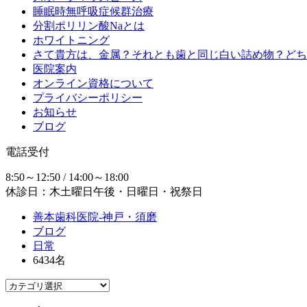
睡眠時無呼吸症候群治療
分割ポリリン酸Naとは
ホワイトニング
さて貴方は、金属？それとも歯と同じ白い詰め物？どち
医院案内
オンライン資格について
プライバシーポリシー
お知らせ
ブログ
電話受付
8:50～12:50 / 14:00～18:00
休診日：木土曜日午後・日曜日・祝祭日
善本歯科医院-神戸・須磨
ブログ
日常
6434名