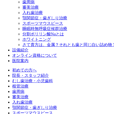
歯周病
審美治療
入れ歯治療
顎関節症・歯ぎしり治療
スポーツマウスピース
睡眠時無呼吸症候群治療
分割ポリリン酸Naとは
ホワイトニング
さて貴方は、金属？それとも歯と同じ白い詰め物
設備紹介
オンライン資格について
医院案内
初めての方へ
院長・スタッフ紹介
むし歯治療・小児歯科
根管治療
歯周病
審美治療
入れ歯治療
顎関節症・歯ぎしり治療
スポーツマウスピース