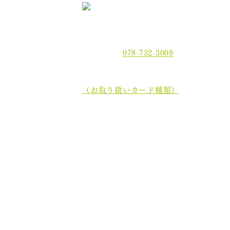
〒654-0021 神戸市須磨区平田町2丁目2
電話番号：
078-732-3009
当院では、現金でのお支払いのほかに、
電子マネーでもお支払いいただけます。
（お取り扱いカード種類）
診
初めての方へ
む
院長・スタッフ紹介
ホ
医院案内
歯
オンライン資格について
分割ポリリン酸Naとは
お知らせ