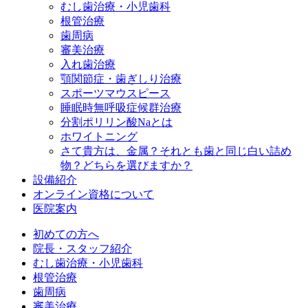
むし歯治療・小児歯科
根管治療
歯周病
審美治療
入れ歯治療
顎関節症・歯ぎしり治療
スポーツマウスピース
睡眠時無呼吸症候群治療
分割ポリリン酸Naとは
ホワイトニング
さて貴方は、金属？それとも歯と同じ白い詰め
物？どちらを選びますか？
設備紹介
オンライン資格について
医院案内
初めての方へ
院長・スタッフ紹介
むし歯治療・小児歯科
根管治療
歯周病
審美治療