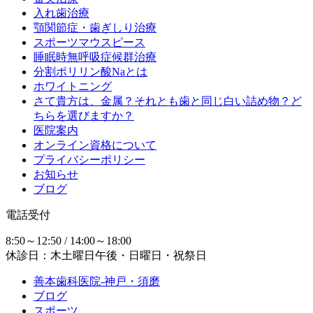
入れ歯治療
顎関節症・歯ぎしり治療
スポーツマウスピース
睡眠時無呼吸症候群治療
分割ポリリン酸Naとは
ホワイトニング
さて貴方は、金属？それとも歯と同じ白い詰め物？ど
ちらを選びますか？
医院案内
オンライン資格について
プライバシーポリシー
お知らせ
ブログ
電話受付
8:50～12:50 / 14:00～18:00
休診日：木土曜日午後・日曜日・祝祭日
善本歯科医院-神戸・須磨
ブログ
スポーツ