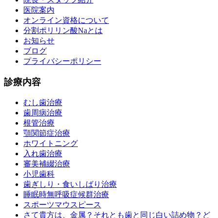
医院案内
オンライン資格について
分割ポリリン酸Naとは
お知らせ
ブログ
プライバシーポリシー
診療内容
むし歯治療
歯周病治療
根管治療
顎関節症治療
ホワイトニング
入れ歯治療
審美補綴治療
小児歯科
歯ぎしり・食いしばり治療
睡眠時無呼吸症候群治療
スポーツマウスピース
さて貴方は、金属？それとも歯と同じ白い詰め物？ど