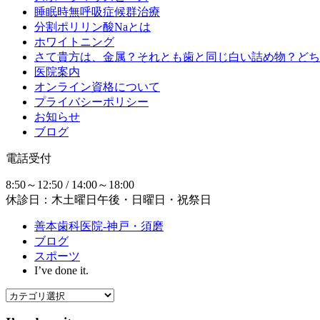
睡眠時無呼吸症候群治療
分割ポリリン酸Naとは
ホワイトニング
さて貴方は、金属？それとも歯と同じ白い詰め物？どち
医院案内
オンライン資格について
プライバシーポリシー
お知らせ
ブログ
電話受付
8:50～12:50 / 14:00～18:00
休診日：木土曜日午後・日曜日・祝祭日
善本歯科医院-神戸・須磨
ブログ
スポーツ
I’ve done it.