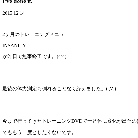
I’ve done it.
2015.12.14
2ヶ月のトレーニングメニュー
INSANITY
が昨日で無事終了です。(^’^)
最後の体力測定も倒れることなく終えました。( ;∀;)
今まで行ってきたトレーニングDVDで一番体に変化が出たのは
でももう二度としたくないです。