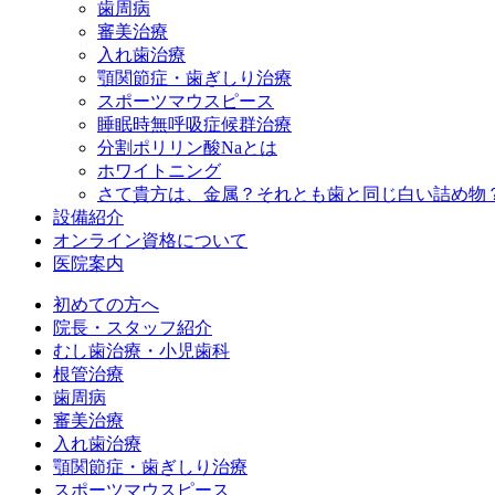
歯周病
審美治療
入れ歯治療
顎関節症・歯ぎしり治療
スポーツマウスピース
睡眠時無呼吸症候群治療
分割ポリリン酸Naとは
ホワイトニング
さて貴方は、金属？それとも歯と同じ白い詰め物
設備紹介
オンライン資格について
医院案内
初めての方へ
院長・スタッフ紹介
むし歯治療・小児歯科
根管治療
歯周病
審美治療
入れ歯治療
顎関節症・歯ぎしり治療
スポーツマウスピース