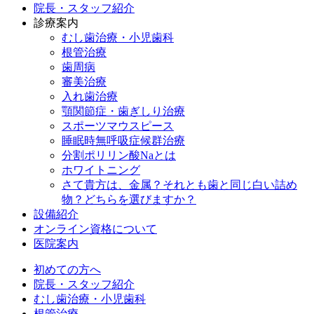
院長・スタッフ紹介
診療案内
むし歯治療・小児歯科
根管治療
歯周病
審美治療
入れ歯治療
顎関節症・歯ぎしり治療
スポーツマウスピース
睡眠時無呼吸症候群治療
分割ポリリン酸Naとは
ホワイトニング
さて貴方は、金属？それとも歯と同じ白い詰め
物？どちらを選びますか？
設備紹介
オンライン資格について
医院案内
初めての方へ
院長・スタッフ紹介
むし歯治療・小児歯科
根管治療