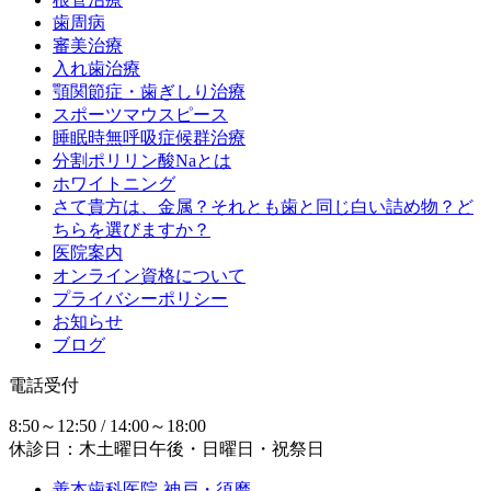
歯周病
審美治療
入れ歯治療
顎関節症・歯ぎしり治療
スポーツマウスピース
睡眠時無呼吸症候群治療
分割ポリリン酸Naとは
ホワイトニング
さて貴方は、金属？それとも歯と同じ白い詰め物？ど
ちらを選びますか？
医院案内
オンライン資格について
プライバシーポリシー
お知らせ
ブログ
電話受付
8:50～12:50 / 14:00～18:00
休診日：木土曜日午後・日曜日・祝祭日
善本歯科医院-神戸・須磨