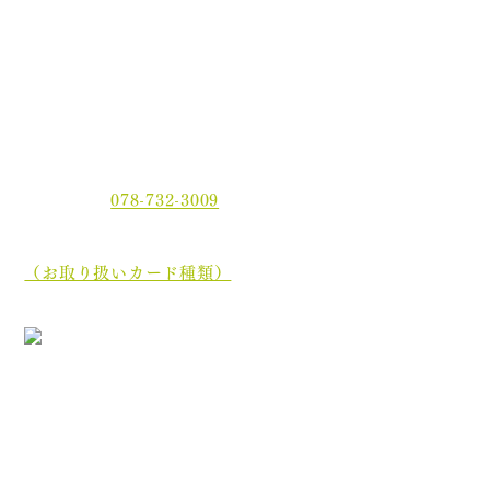
〒654-0021 神戸市須磨区平田町2丁目2-2 MJ板宿駅前ビ
ル3F
電話番号：
078-732-3009
当院では、現金でのお支払いのほかに、クレジットカー
ド、
電子マネーでもお支払いいただけます。
（お取り扱いカード種類）
［診療最終受付時間］午前 12:35／午後 17:45
［休診日］木曜日・土曜日午後・日曜日・祝祭日
初めての方へ
院長・スタッフ紹介