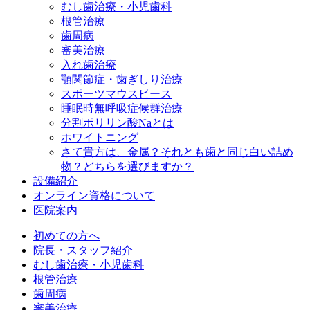
むし歯治療・小児歯科
根管治療
歯周病
審美治療
入れ歯治療
顎関節症・歯ぎしり治療
スポーツマウスピース
睡眠時無呼吸症候群治療
分割ポリリン酸Naとは
ホワイトニング
さて貴方は、金属？それとも歯と同じ白い詰め
物？どちらを選びますか？
設備紹介
オンライン資格について
医院案内
初めての方へ
院長・スタッフ紹介
むし歯治療・小児歯科
根管治療
歯周病
審美治療