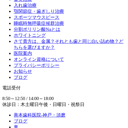
入れ歯治療
顎関節症・歯ぎしり治療
スポーツマウスピース
睡眠時無呼吸症候群治療
分割ポリリン酸Naとは
ホワイトニング
さて貴方は、金属？それとも歯と同じ白い詰め物？ど
ちらを選びますか？
医院案内
オンライン資格について
プライバシーポリシー
お知らせ
ブログ
電話受付
8:50～12:50 / 14:00～18:00
休診日：木土曜日午後・日曜日・祝祭日
善本歯科医院-神戸・須磨
ブログ
車