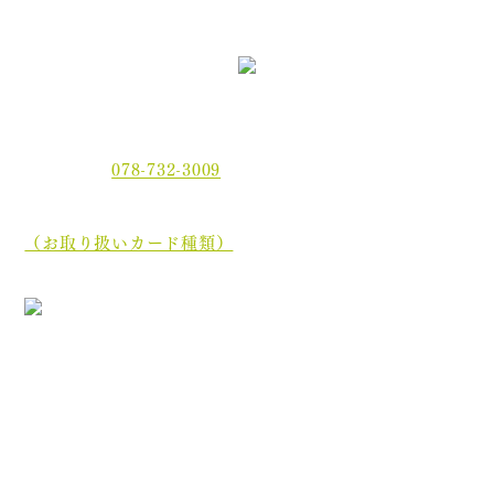
〒654-0021 神戸市須磨区平田町2丁目2-2 MJ板宿駅前ビ
ル3F
電話番号：
078-732-3009
当院では、現金でのお支払いのほかに、クレジットカー
ド、
電子マネーでもお支払いいただけます。
（お取り扱いカード種類）
［診療最終受付時間］午前 12:35／午後 17:45
［休診日］木曜日・土曜日午後・日曜日・祝祭日
初めての方へ
院長・スタッフ紹介
医院案内
オンライン資格について