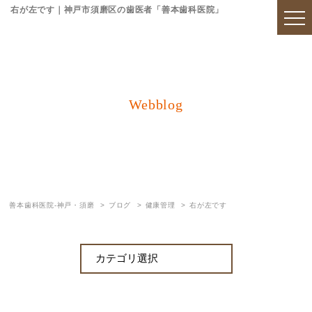
右が左です｜神戸市須磨区の歯医者「善本歯科医院」
Webblog
ブログ
善本歯科医院-神戸・須磨
ブログ
健康管理
右が左です