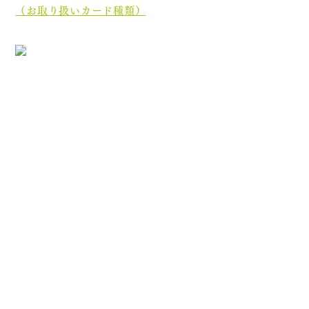
（お取り扱いカード種類）
［診療最終受付時間］午前 12:35／午後 17:45
［休診日］木曜日・土曜日午後・日曜日・祝祭日
初めての方へ
院長・スタッフ紹介
医院案内
オンライン資格について
分割ポリリン酸Naとは
お知らせ
ブログ
プライバシーポリシー
診療内容
むし歯治療
歯周病治療
根管治療
顎関節症治療
ホワイトニング
入れ歯治療