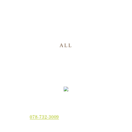
ALL
〒654-0021 神戸市須磨区平田町2丁目2-2 MJ板宿駅前ビ
ル3F
電話番号：
078-732-3009
当院では、現金でのお支払いのほかに、クレジットカー
ド、
電子マネーでもお支払いいただけます。