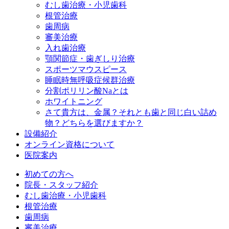
むし歯治療・小児歯科
根管治療
歯周病
審美治療
入れ歯治療
顎関節症・歯ぎしり治療
スポーツマウスピース
睡眠時無呼吸症候群治療
分割ポリリン酸Naとは
ホワイトニング
さて貴方は、金属？それとも歯と同じ白い詰め
物？どちらを選びますか？
設備紹介
オンライン資格について
医院案内
初めての方へ
院長・スタッフ紹介
むし歯治療・小児歯科
根管治療
歯周病
審美治療