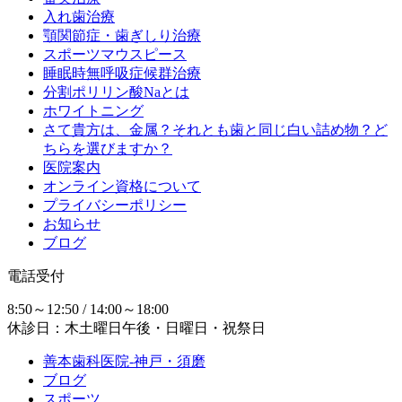
入れ歯治療
顎関節症・歯ぎしり治療
スポーツマウスピース
睡眠時無呼吸症候群治療
分割ポリリン酸Naとは
ホワイトニング
さて貴方は、金属？それとも歯と同じ白い詰め物？ど
ちらを選びますか？
医院案内
オンライン資格について
プライバシーポリシー
お知らせ
ブログ
電話受付
8:50～12:50 / 14:00～18:00
休診日：木土曜日午後・日曜日・祝祭日
善本歯科医院-神戸・須磨
ブログ
スポーツ