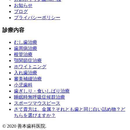
お知らせ
ブログ
プライバシーポリシー
診療内容
むし歯治療
歯周病治療
根管治療
顎関節症治療
ホワイトニング
入れ歯治療
審美補綴治療
小児歯科
歯ぎしり・食いしばり治療
睡眠時無呼吸症候群治療
スポーツマウスピース
さて貴方は、金属？それとも歯と同じ白い詰め物？ど
ちらを選びますか？
© 2020 善本歯科医院.